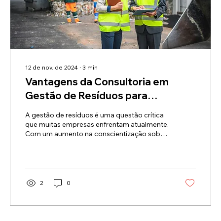
12 de nov. de 2024
∙
3
min
Vantagens da Consultoria em
Gestão de Resíduos para
Empresas: Transformando
A gestão de resíduos é uma questão crítica
Desafios em Oportunidades
que muitas empresas enfrentam atualmente.
Com um aumento na conscientização sobre
a...
2
0