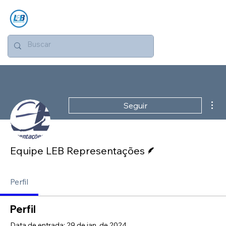
Mai
Seguir
Escritor
Equipe LEB Representações
Perfil
Perfil
Data de entrada: 29 de jan. de 2024