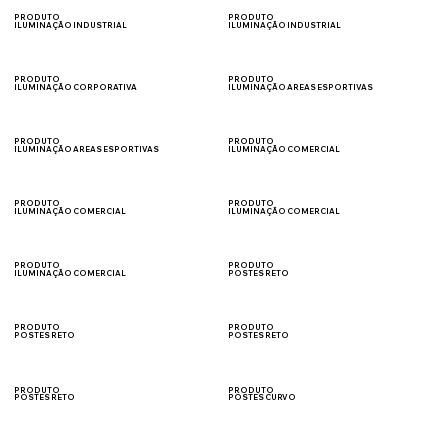
PRODUTO
PRODUTO
ILUMINAÇÃO INDUSTRIAL
ILUMINAÇÃO INDUSTRIAL
CÂMARAS FRIAS
GALPÃO
PRODUTO
PRODUTO
ILUMINAÇÃO CORPORATIVA
ILUMINAÇÃO AREAS ESPORTIVAS
ESCRITÓRIO
QUADRAS
PRODUTO
PRODUTO
ILUMINAÇÃO AREAS ESPORTIVAS
ILUMINAÇÃO COMERCIAL
CAMPOS
ESTÁDIOS
PRODUTO
PRODUTO
ILUMINAÇÃO COMERCIAL
ILUMINAÇÃO COMERCIAL
FACHADA
SUPERMERCADOS
PRODUTO
PRODUTO
ILUMINAÇÃO COMERCIAL
POSTES RETO
ACADEMIA
VIAS PÚBLICAS
PRODUTO
PRODUTO
POSTES RETO
POSTES RETO
ESTACIONAMENTOS
CONDOMÍNIOS
PRODUTO
PRODUTO
POSTES RETO
POSTES CURVO
PRAÇAS
VIAS PÚBLICAS