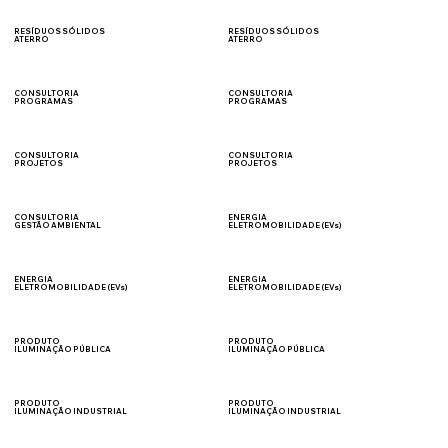
CLASSE I
CLASE II
RESÍDUOS SÓLIDOS
RESÍDUOS SÓLIDOS
ATERRO
ATERRO
RESÍDUO DE
COMBUSTÍVEL
CONSTRUÇÃO CIVIL
DERIVADO DE RESÍDUO
CONSULTORIA
CONSULTORIA
PROGRAMAS
PROGRAMAS
SEGURANÇA DO
AMBIENTAIS
TRABALHO
CONSULTORIA
CONSULTORIA
PROJETOS
PROJETOS
SEGURANÇA DO
AMBIENTAIS
TRABALHO
CONSULTORIA
ENERGIA
GESTÃO AMBIENTAL
ELETROMOBILIDADE (EVs)
GESTÃO DE RESÍDUOS
VENDA
ENERGIA
ENERGIA
ELETROMOBILIDADE (EVs)
ELETROMOBILIDADE (EVs)
CONSULTORIA
INSTALAÇÃO
PRODUTO
PRODUTO
ILUMINAÇÃO PÚBLICA
ILUMINAÇÃO PÚBLICA
PRAÇAS
VIÁRIA
PRODUTO
PRODUTO
ILUMINAÇÃO INDUSTRIAL
ILUMINAÇÃO INDUSTRIAL
ESTACIONAMENTOS
PÁTIO DE MANOBRA