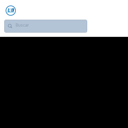
PRODUTO
ILUMINAÇÃO AREAS ESPORTIVAS
CAMPOS
Iluminação LED para campos esportivos: eficiência energética e qualidade superior. Contate a LEB Representações via
WhatsApp.