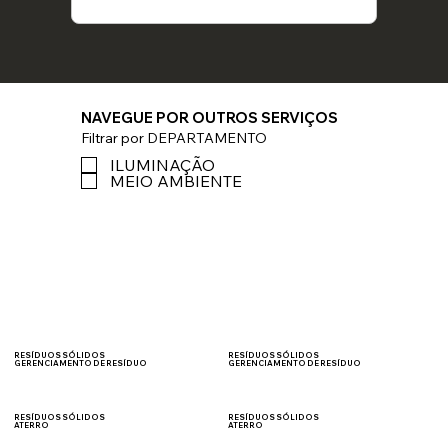
NAVEGUE POR OUTROS SERVIÇOS
Filtrar por DEPARTAMENTO
ILUMINAÇÃO
MEIO AMBIENTE
RESÍDUOS SÓLIDOS
RESÍDUOS SÓLIDOS
GERENCIAMENTO DE RESÍDUO
GERENCIAMENTO DE RESÍDUO
TRANSPORTE
MTR/SINIR
RESÍDUOS SÓLIDOS
RESÍDUOS SÓLIDOS
ATERRO
ATERRO