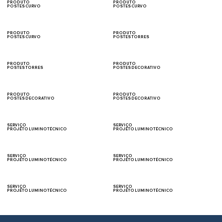
PRODUTO
PRODUTO
POSTES CURVO
POSTES CURVO
ESTACONAMENTOS
CONDOMÍNIOS
PRODUTO
PRODUTO
POSTES CURVO
POSTES TORRES
PRAÇAS
PÁTIO DE MANOBRA
PRODUTO
PRODUTO
POSTES TORRES
POSTES DECORATIVO
CAMPOS
JARDIM
PRODUTO
PRODUTO
POSTES DECORATIVO
POSTES DECORATIVO
COLÔNIAL
ORNAMENTAL
SERVIÇO
SERVIÇO
PROJETO LUMINOTÉCNICO
PROJETO LUMINOTÉCNICO
VIAS PÚBLICAS
ESTACIONAMENTOS
SERVIÇO
SERVIÇO
PROJETO LUMINOTÉCNICO
PROJETO LUMINOTÉCNICO
FACHADA
ILUMINAÇÃO CÊNICA
SERVIÇO
SERVIÇO
PROJETO LUMINOTÉCNICO
PROJETO LUMINOTÉCNICO
INDUSTRIAL
PRAÇAS