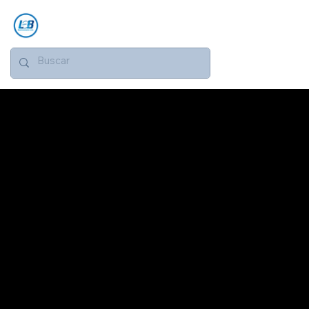
RESÍDUOS SÓLIDOS
ATERRO
CLASE II
Otimize a gestão de resíduos não perigosos com consultoria da LeB Representações para Aterros Classe II. Segurança
e conformidade garantidas