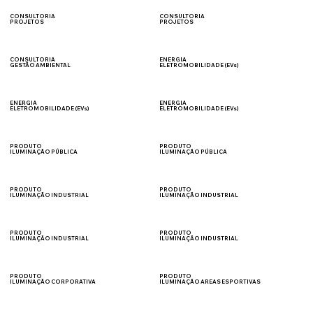
TRABALHO
CONSULTORIA
CONSULTORIA
PROJETOS
PROJETOS
SEGURANÇA DO
AMBIENTAIS
TRABALHO
CONSULTORIA
ENERGIA
GESTÃO AMBIENTAL
ELETROMOBILIDADE (EVs)
GESTÃO DE RESÍDUOS
VENDA
ENERGIA
ENERGIA
ELETROMOBILIDADE (EVs)
ELETROMOBILIDADE (EVs)
CONSULTORIA
INSTALAÇÃO
PRODUTO
PRODUTO
ILUMINAÇÃO PÚBLICA
ILUMINAÇÃO PÚBLICA
PRAÇAS
VIÁRIA
PRODUTO
PRODUTO
ILUMINAÇÃO INDUSTRIAL
ILUMINAÇÃO INDUSTRIAL
ESTACIONAMENTOS
PÁTIO DE MANOBRA
PRODUTO
PRODUTO
ILUMINAÇÃO INDUSTRIAL
ILUMINAÇÃO INDUSTRIAL
CÂMARAS FRIAS
GALPÃO
PRODUTO
PRODUTO
ILUMINAÇÃO CORPORATIVA
ILUMINAÇÃO AREAS ESPORTIVAS
ESCRITÓRIO
QUADRAS