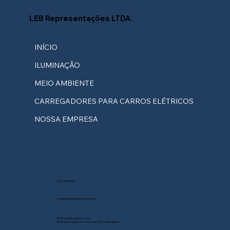
LEB Representações LTDA.
INÍCIO
ILUMINAÇÃO
MEIO AMBIENTE
CARREGADORES PARA CARROS ELÉTRICOS
NOSSA EMPRESA
(81) 3103-9106
vendas@lebrepresenta.com.br
Empresarial Janete Costa
Rua Padre carapuceiro, 968 sala 1702 - Boa viagem