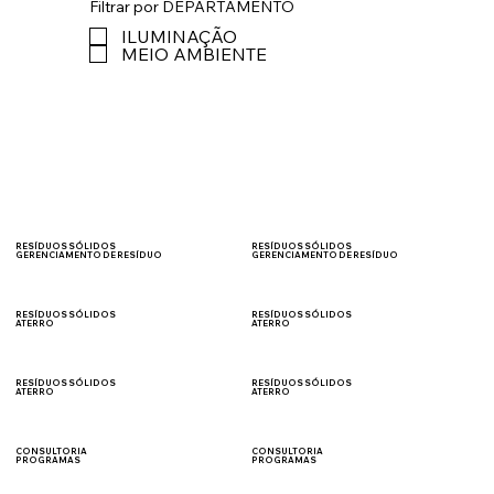
Filtrar por DEPARTAMENTO
ILUMINAÇÃO
MEIO AMBIENTE
RESÍDUOS SÓLIDOS
RESÍDUOS SÓLIDOS
GERENCIAMENTO DE RESÍDUO
GERENCIAMENTO DE RESÍDUO
TRANSPORTE
MTR/SINIR
RESÍDUOS SÓLIDOS
RESÍDUOS SÓLIDOS
ATERRO
ATERRO
CLASSE I
CLASE II
RESÍDUOS SÓLIDOS
RESÍDUOS SÓLIDOS
ATERRO
ATERRO
RESÍDUO DE
COMBUSTÍVEL
CONSTRUÇÃO CIVIL
DERIVADO DE RESÍDUO
CONSULTORIA
CONSULTORIA
PROGRAMAS
PROGRAMAS
SEGURANÇA DO
AMBIENTAIS