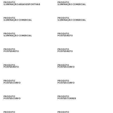
PRODUTO
PRODUTO
ILUMINAÇÃO AREAS ESPORTIVAS
ILUMINAÇÃO COMERCIAL
CAMPOS
ESTÁDIOS
PRODUTO
PRODUTO
ILUMINAÇÃO COMERCIAL
ILUMINAÇÃO COMERCIAL
FACHADA
SUPERMERCADOS
PRODUTO
PRODUTO
ILUMINAÇÃO COMERCIAL
POSTES RETO
ACADEMIA
VIAS PÚBLICAS
PRODUTO
PRODUTO
POSTES RETO
POSTES RETO
ESTACIONAMENTOS
CONDOMÍNIOS
PRODUTO
PRODUTO
POSTES RETO
POSTES CURVO
PRAÇAS
VIAS PÚBLICAS
PRODUTO
PRODUTO
POSTES CURVO
POSTES CURVO
ESTACONAMENTOS
CONDOMÍNIOS
PRODUTO
PRODUTO
POSTES CURVO
POSTES TORRES
PRAÇAS
PÁTIO DE MANOBRA
PRODUTO
PRODUTO