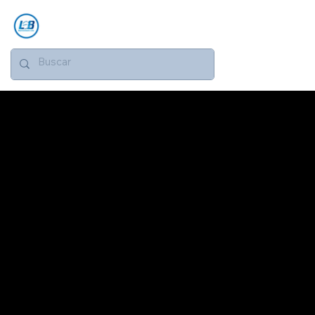
PRODUTO
ILUMINAÇÃO INDUSTRIAL
GALPÃO
Iluminação industrial LED para galpões: segurança e eficiência energética. Contate via WhatsApp para soluções inovadoras
e sustentáveis.