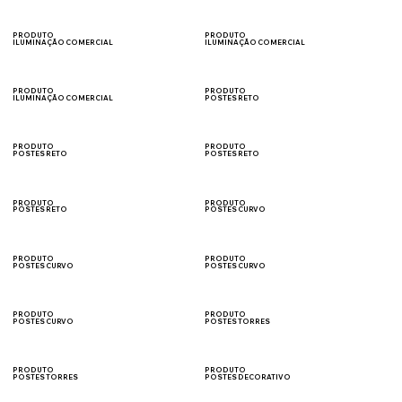
CAMPOS
ESTÁDIOS
PRODUTO
PRODUTO
ILUMINAÇÃO COMERCIAL
ILUMINAÇÃO COMERCIAL
FACHADA
SUPERMERCADOS
PRODUTO
PRODUTO
ILUMINAÇÃO COMERCIAL
POSTES RETO
ACADEMIA
VIAS PÚBLICAS
PRODUTO
PRODUTO
POSTES RETO
POSTES RETO
ESTACIONAMENTOS
CONDOMÍNIOS
PRODUTO
PRODUTO
POSTES RETO
POSTES CURVO
PRAÇAS
VIAS PÚBLICAS
PRODUTO
PRODUTO
POSTES CURVO
POSTES CURVO
ESTACONAMENTOS
CONDOMÍNIOS
PRODUTO
PRODUTO
POSTES CURVO
POSTES TORRES
PRAÇAS
PÁTIO DE MANOBRA
PRODUTO
PRODUTO
POSTES TORRES
POSTES DECORATIVO