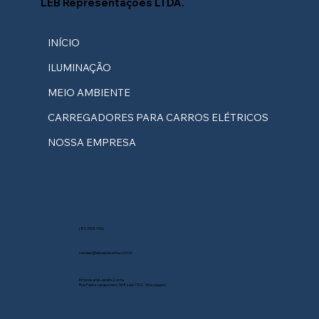
LEB Representações LTDA.
INÍCIO
ILUMINAÇÃO
MEIO AMBIENTE
CARREGADORES PARA CARROS ELÉTRICOS
NOSSA EMPRESA
(81) 3103-9106
vendas@lebrepresenta.com.br
Empresarial Janete Costa
Rua Padre carapuceiro, 968 sala 1702 - Boa viagem