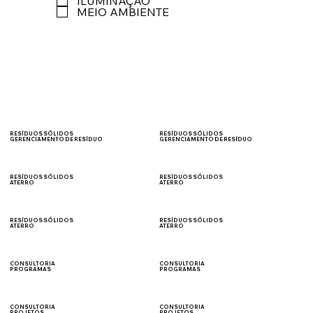
ILUMINAÇÃO
MEIO AMBIENTE
RESÍDUOS SÓLIDOS
RESÍDUOS SÓLIDOS
GERENCIAMENTO DE RESÍDUO
GERENCIAMENTO DE RESÍDUO
TRANSPORTE
MTR/SINIR
RESÍDUOS SÓLIDOS
RESÍDUOS SÓLIDOS
ATERRO
ATERRO
CLASSE I
CLASE II
RESÍDUOS SÓLIDOS
RESÍDUOS SÓLIDOS
ATERRO
ATERRO
RESÍDUO DE
COMBUSTÍVEL
CONSTRUÇÃO CIVIL
DERIVADO DE RESÍDUO
CONSULTORIA
CONSULTORIA
PROGRAMAS
PROGRAMAS
SEGURANÇA DO
AMBIENTAIS
TRABALHO
CONSULTORIA
CONSULTORIA
PROJETOS
PROJETOS