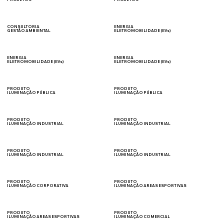
SEGURANÇA DO
AMBIENTAIS
TRABALHO
CONSULTORIA
ENERGIA
GESTÃO AMBIENTAL
ELETROMOBILIDADE (EVs)
GESTÃO DE RESÍDUOS
VENDA
ENERGIA
ENERGIA
ELETROMOBILIDADE (EVs)
ELETROMOBILIDADE (EVs)
CONSULTORIA
INSTALAÇÃO
PRODUTO
PRODUTO
ILUMINAÇÃO PÚBLICA
ILUMINAÇÃO PÚBLICA
PRAÇAS
VIÁRIA
PRODUTO
PRODUTO
ILUMINAÇÃO INDUSTRIAL
ILUMINAÇÃO INDUSTRIAL
ESTACIONAMENTOS
PÁTIO DE MANOBRA
PRODUTO
PRODUTO
ILUMINAÇÃO INDUSTRIAL
ILUMINAÇÃO INDUSTRIAL
CÂMARAS FRIAS
GALPÃO
PRODUTO
PRODUTO
ILUMINAÇÃO CORPORATIVA
ILUMINAÇÃO AREAS ESPORTIVAS
ESCRITÓRIO
QUADRAS
PRODUTO
PRODUTO
ILUMINAÇÃO AREAS ESPORTIVAS
ILUMINAÇÃO COMERCIAL